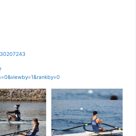
K=30207243
?
ts=0&viewby=1&rankby=0