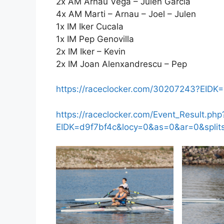
2x AM Arnau Vega – Julen Garcia
4x AM Marti – Arnau – Joel – Julen
1x IM Iker Cucala
1x IM Pep Genovilla
2x IM Iker – Kevin
2x IM Joan Alenxandrescu – Pep
https://raceclocker.com/30207243?EID
https://raceclocker.com/Event_Result.php
EIDK=d9f7bf4c&locy=0&as=0&ar=0&spli