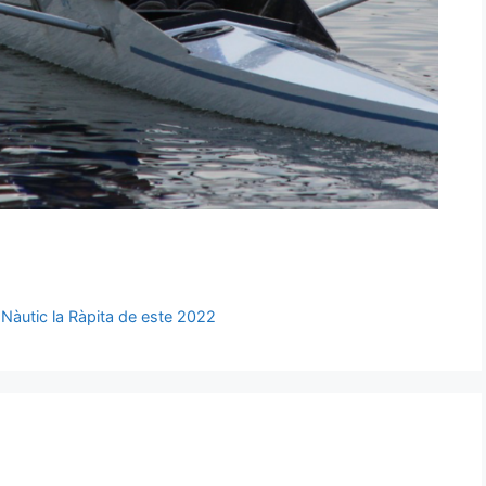
b Nàutic la Ràpita de este 2022