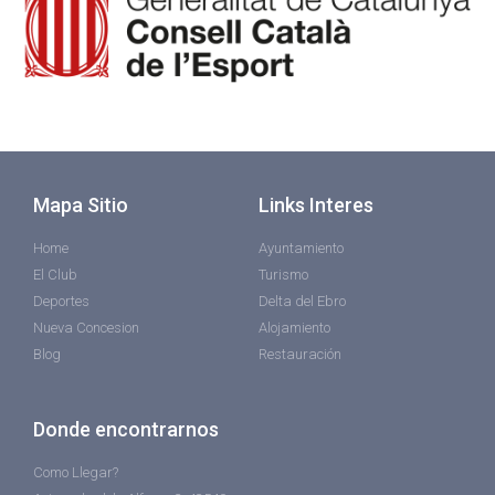
Mapa Sitio
Links Interes
Home
Ayuntamiento
El Club
Turismo
Deportes
Delta del Ebro
Nueva Concesion
Alojamiento
Blog
Restauración
Donde encontrarnos
Como Llegar?