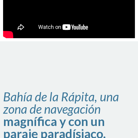
Bahía de la Rápita, una
zona de navegación
magnífica y con un
paraje paradísiaco.