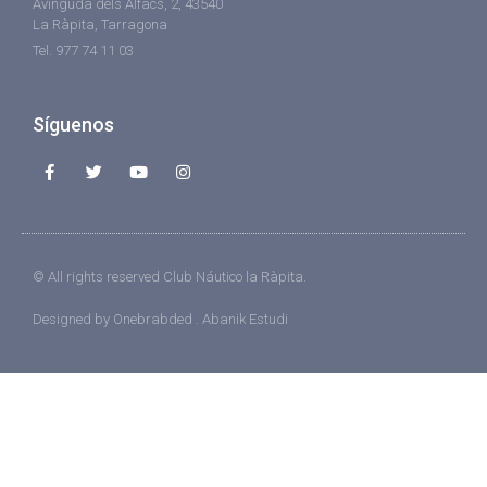
Avinguda dels Alfacs, 2, 43540
La Ràpita, Tarragona
Tel. 977 74 11 03
Síguenos
© All rights reserved Club Náutico la Ràpita.
Designed
by Onebrabded . Abanik Estudi