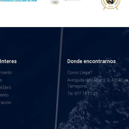
 Interes
Donde encontrarnos
miento
Como Llegar?
mo
Avinguda dels Alfacs, 2, 43540 La 
Tarragona
el Ebro
Tel. 977 74 11 03
iento
ración