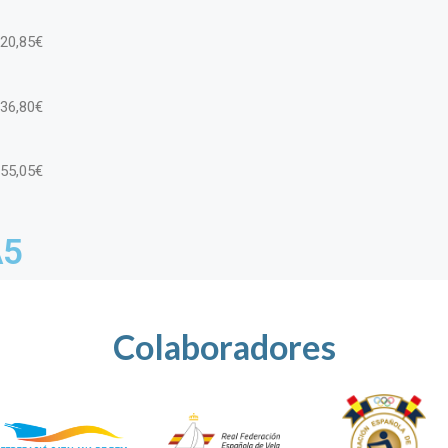
120,85€
136,80€
155,05€
A5
Colaboradores