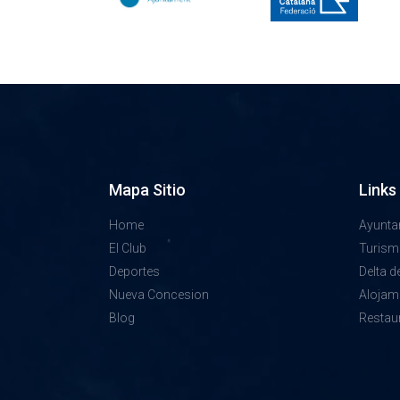
Mapa Sitio
Links
Home
Ayunta
El Club
Turis
Deportes
Delta d
Nueva Concesion
Alojam
Blog
Restau