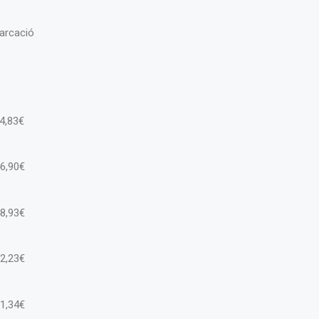
arcació
44,83€
46,90€
48,93€
62,23€
71,34€