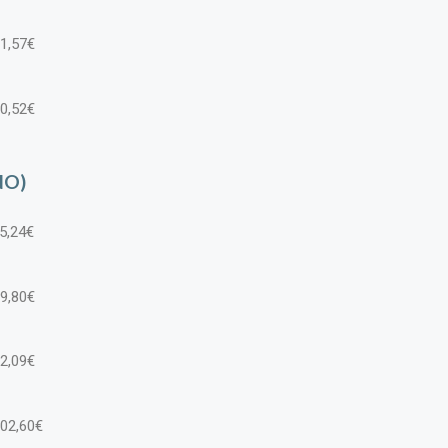
81,57€
90,52€
ÑO)
75,24€
79,80€
82,09€
102,60€