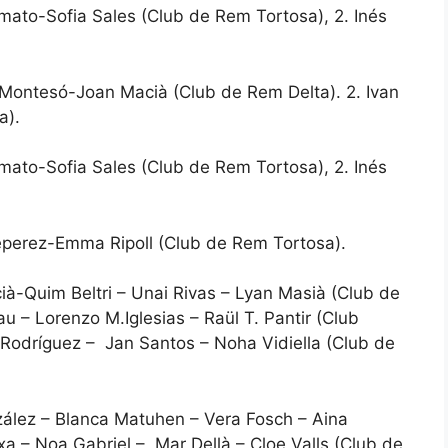
ato-Sofia Sales (Club de Rem Tortosa), 2. Inés
Montesó-Joan Macià (Club de Rem Delta). 2. Ivan
a).
ato-Sofia Sales (Club de Rem Tortosa), 2. Inés
eperez-Emma Ripoll (Club de Rem Tortosa).
ià-Quim Beltri – Unai Rivas – Lyan Masià (Club de
 – Lorenzo M.Iglesias – Raül T. Pantir (Club
t Rodríguez – Jan Santos – Noha Vidiella (Club de
zález – Blanca Matuhen – Vera Fosch – Aina
xa – Noa Gabriel – Mar Dellà – Cloe Valls (Club de